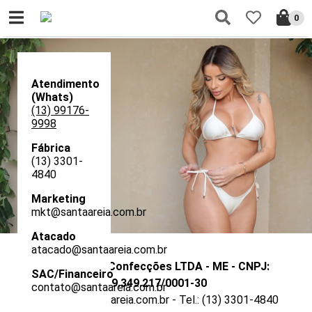
0
Atendimento
(Whats)
(13) 99176-
9998
Fábrica
(13) 3301-
4840
Marketing
mkt@santaareia.com.br
Atacado
atacado@santaareia.com.br
Santa Areia Confecções LTDA - ME - CNPJ:
SAC/Financeiro
19.349.217/0001-30
contato@santaareia.com.br
contato@santaareia.com.br - Tel.: (13) 3301-4840